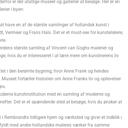
erfor er der utallige museer og gallerier at besøge. Her er en
erier i byen:
t have en af de største samlinger af hollandsk kunst i
, Vermeer og Frans Hals. Det er et must-see for kunstelskere,
rie.
dens største samling af Vincent van Goghs malerier og
e, hvis du er interesseret i at lære mere om kunstnerens liv
tet i den berømte bygning, hvor Anne Frank og hendes
. Museet fortæller historien om Anne Franks liv og oplevelser
ru.
derne kunstinstitution med en samling af moderne og
mefter. Det er et spændende sted at besøge, hvis du ønsker at
i Rembrandts tidligere hjem og værksted og giver et indblik i
å fyldt med andre hollandske maleres værker fra samme