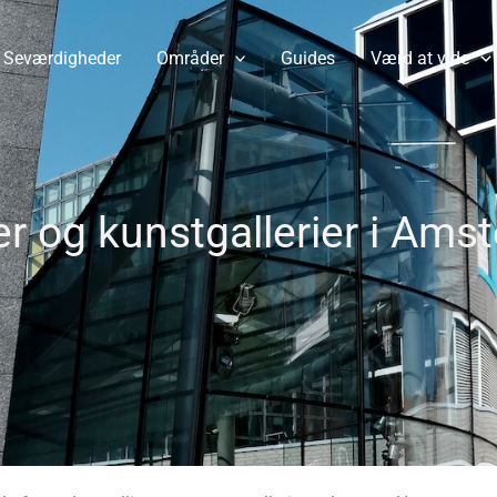
Seværdigheder
Områder
Guides
Værd at vide
r og kunstgallerier i Ams