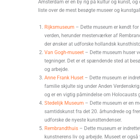
Amsterdam er en by rig på kultur og kunst, og d
liste over de mest besøgte museer og kunstgall
Rijksmuseum
– Dette museum er kendt for a
verden, herunder mesterværker af Rembrandt
der ønsker at udforske hollandsk kunsthisto
Van Gogh-museet
– Dette museum huser ver
tegninger. Det er et spændende sted at besøg
og arbejde.
Anne Frank Huset
– Dette museum er indret
familie skjulte sig under Anden Verdenskrig
og er en vigtig påmindelse om Holocausts g
Stedelijk Museum
– Dette museum er en mo
samtidskunst fra det 20. århundrede og fre
udforske de nyeste kunsttendenser.
Rembrandthuis
– Dette museum er indrettet 
kunstnerens liv og arbejde. Museet er ogs